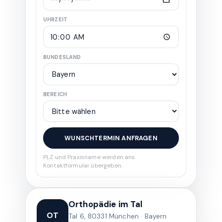
UHRZEIT
BUNDESLAND
BEREICH
WUNSCHTERMIN ANFRAGEN
PLZ und Praxisname werden ans
Kontaktformular übergeben.
Orthopädie im Tal
OT
Tal 6, 80331 München · Bayern