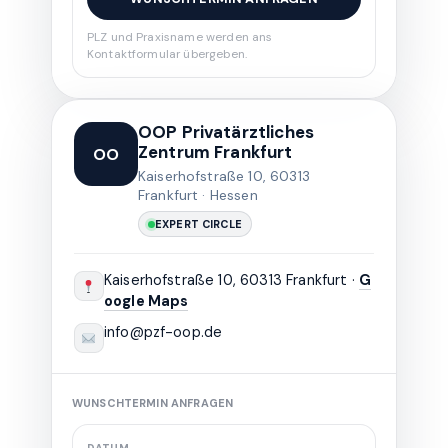
PLZ und Praxisname werden ans
Kontaktformular übergeben.
OOP Privatärztliches
Zentrum Frankfurt
OO
Kaiserhofstraße 10, 60313
Frankfurt · Hessen
EXPERT CIRCLE
Kaiserhofstraße 10, 60313 Frankfurt ·
G
oogle Maps
info@pzf-oop.de
WUNSCHTERMIN ANFRAGEN