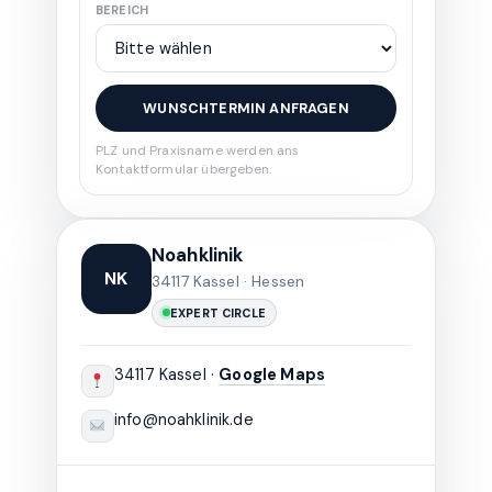
BEREICH
WUNSCHTERMIN ANFRAGEN
PLZ und Praxisname werden ans
Kontaktformular übergeben.
Noahklinik
NK
34117 Kassel · Hessen
EXPERT CIRCLE
34117 Kassel ·
Google Maps
info@noahklinik.de