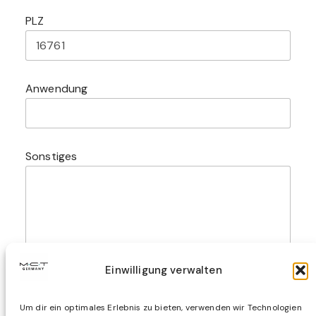
A
PLZ
n
w
e
n
d
Anwendung
u
n
g
E
-
Sonstiges
M
a
i
l
-
A
d
r
e
Einwilligung verwalten
s
s
Absenden
e
Um dir ein optimales Erlebnis zu bieten, verwenden wir Technologien