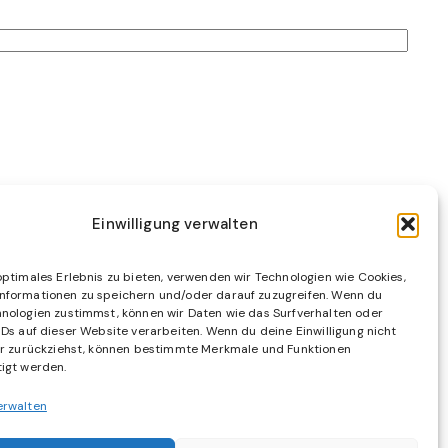
Einwilligung verwalten
optimales Erlebnis zu bieten, verwenden wir Technologien wie Cookies,
nformationen zu speichern und/oder darauf zuzugreifen. Wenn du
Datenschutz
nologien zustimmst, können wir Daten wie das Surfverhalten oder
Cookie
IDs auf dieser Website verarbeiten. Wenn du deine Einwilligung nicht
er zurückziehst, können bestimmte Merkmale und Funktionen
AGB´s
igt werden.
Impressum
erwalten
Partner werden